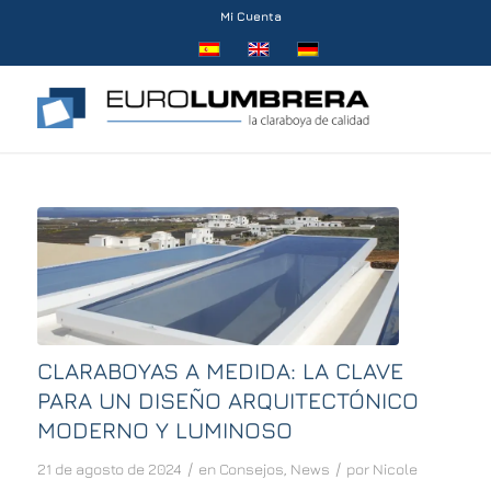
Mi Cuenta
CLARABOYAS A MEDIDA: LA CLAVE
PARA UN DISEÑO ARQUITECTÓNICO
MODERNO Y LUMINOSO
/
/
21 de agosto de 2024
en
Consejos
,
News
por
Nicole